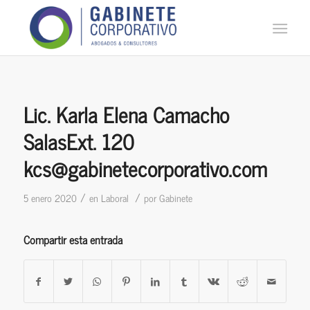
Lic. Karla Elena Camacho
Salas
Ext. 120
kcs@gabinetecorporativo.com
/
/
5 enero 2020
en
Laboral
por
Gabinete
Compartir esta entrada